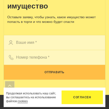
имущество
Оставьте заявку, чтобы узнать, какое имущество может
попасть в торги и что можно будет спасти
ОТПРАВИТЬ
Передавая свои данные, вы даете
согласие
на
обработку
персональных данных
и получение
рассылки рекламно-
Продолжая использовать наш сайт,
информационных материалов
вы соглашаетесь на использование
СОГЛАСЕН
файлов
cookies
Главная
Услуги
Цены
Связь
Кабинет