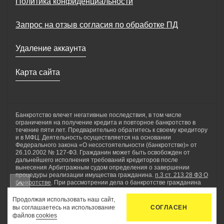
Политика конфиденциальности
Запрос на отзыв согласия по обработке ПД
Удаление аккаунта
Карта сайта
Банкротство влечет негативные последствия, в том числе
ограничения на получение кредита и повторное банкротство в
течение пяти лет. Предварительно обратитесь к своему кредитору
и в МФЦ. Деятельность осуществляется на основании
Федерального закона «О несостоятельности (банкротстве)» от
26.10.2002 № 127-ФЗ. Гражданин может быть освобожден от
дальнейшего исполнения требований кредиторов после
вынесения Арбитражным судом определения о завершении
процедуры реализации имущества гражданина.
п.3 ст. 213.28 ФЗ О
банкротстве
. При рассмотрении дела о банкротстве гражданина
применяются реструктуризация долгов гражданина, реализация
имущества гражданина, мировое соглашение. ООО «Нетдолгофф»
Продолжая использовать наш сайт,
осуществляет комплекс юридических услуг по сопровождению
вы соглашаетесь на использование
СОГЛАСЕН
процедуры банкротства физических лиц, а также проводит
файлов
cookies
консультации по вопросам внесудебного банкротства.