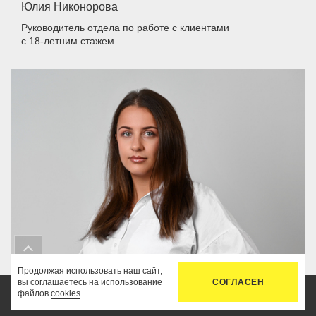
Юлия Никонорова
Руководитель отдела по работе с клиентами
с 18-летним стажем
Продолжая использовать наш сайт,
вы соглашаетесь на использование
СОГЛАСЕН
Мария Ларина
файлов
cookies
Главная
Услуги
Цены
Связь
Кабинет
Помощник юриста отдела юридического сопровождения